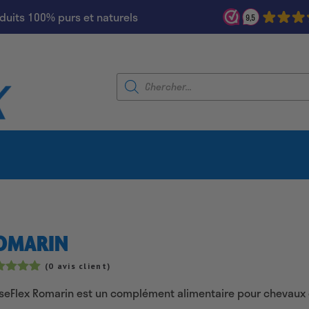
duits 100% purs et naturels
9,5
Recherche
de
produits
OMARIN
(
0
avis client)
té
5.00
seFlex Romarin est un complément alimentaire pour chevaux q
r 5
sé sur