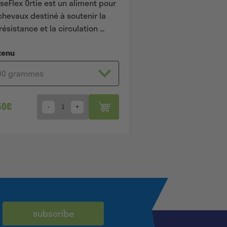
seFlex Ortie est un aliment pour
chevaux destiné à soutenir la
résistance et la circulation ...
tenu
50
€
Quantity
subscribe