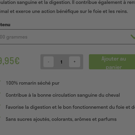
culation sanguine et la digestion. Il contribue également à ren
ations
nt
nimal et exerce une action bénéfique sur le foie et les reins.
ntenu
9,95
€
Ajouter au
Quantity
panier
100% romarin séché pur
Contribue à la bonne circulation sanguine du cheval
Favorise la digestion et le bon fonctionnement du foie et d
Sans sucres ajoutés, colorants, arômes et parfums