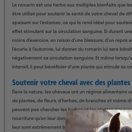
Le romarin est une herbe aux multiples bienfaits que l
être utilisé pour soutenir la santé de votre cheval de di
apaisant sur l’estomac, ce qui le rend idéal pour soutenir
effet stimulant sur la circulation sanguine. Si durant un
moins d’exercice, en raison d’une blessure, d’un repos a
l’écurie à l’automne, lui donner du romarin lui sera béné
négativement sa circulation sanguine. Et même lorsqu’
intensif, il peut bénéficier d’une plante qui stimule sa c
Soutenir votre cheval avec des plantes
Dans la nature, les chevaux ont un régime alimentaire 
de plantes, de fleurs, d’herbes, de branches et même d
peuvent pas chercher les herbes et les plantes par eu
nourriture qu’on leur donne. Il existe donc de nombreus
leur sont extrêmement bénéfiques, puisqu’ils en assimil