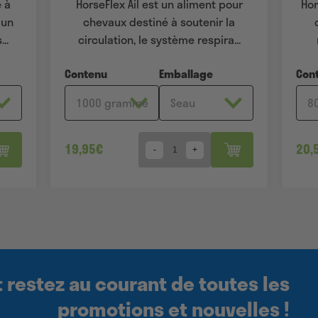
 à
HorseFlex Ail est un aliment pour
Hor
 un
chevaux destiné à soutenir la
..
circulation, le système respira...
Contenu
Emballage
Con
19,95
€
20,
Quantity
 restez au courant de toutes les
promotions et nouvelles !