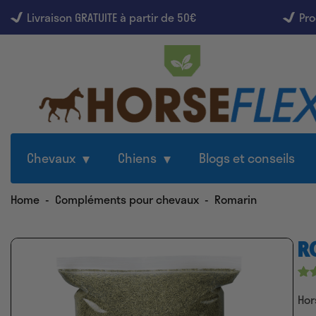
Livraison GRATUITE à partir de 50€
Pro
Chevaux
Chiens
Blogs et conseils
Home
-
Compléments pour chevaux
-
Romarin
R
No
5
Hor
su
ba