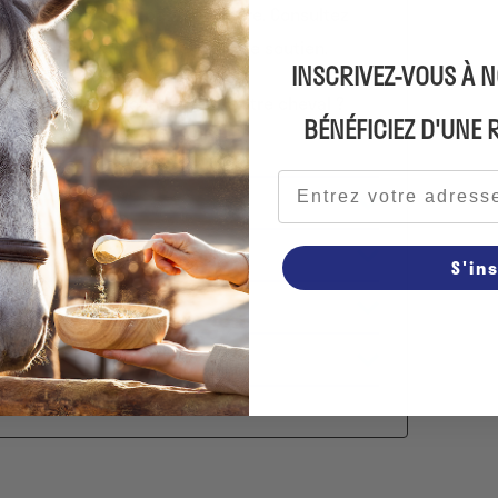
lle
stimulera leur paix intérieure. Consultez
 cheval pour lui apporter plus de soutien.
INSCRIVEZ-VOUS À 
s les pâturages pour soutenir votre cheval ?
BÉNÉFICIEZ D'UNE
e des chevaux
.
Adresse e-mail
S'in