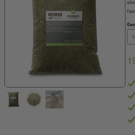
cir
not
clie
l’a
Co
1