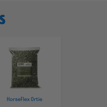
S
HorseFlex Ortie