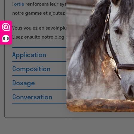
l’
ortie
renforcera leur système immunitaire et la
camomi
notre gamme et ajoutez ces
herbes
à la ration de votre
Vous voulez en savoir plus sur les herbes à utiliser dan
Lisez ensuite notre blog sur les
herbes dans le pâturag
9,5
Application
Composition
Dosage
Conversation