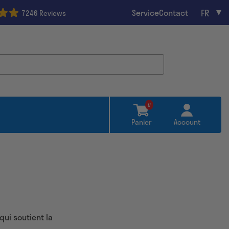
FR
Service
Contact
7246 Reviews
0
Panier
Account
ui soutient la