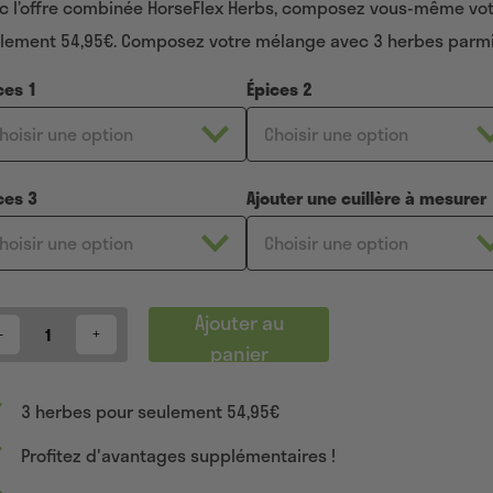
c l’offre combinée HorseFlex Herbs, composez vous-même vo
ations
nt
lement 54,95€. Composez votre mélange avec 3 herbes parmi 
ces 1
Épices 2
ces 3
Ajouter une cuillère à mesurer
Ajouter au
antity
panier
3 herbes pour seulement 54,95€
Profitez d'avantages supplémentaires !