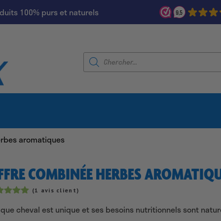
duits 100% purs et naturels
9,5
Recherche
de
produits
erbes aromatiques
FFRE COMBINÉE HERBES AROMATIQ
(
1
avis client)
té
4.96
que cheval est unique et ses besoins nutritionnels sont natur
r 5
sé sur