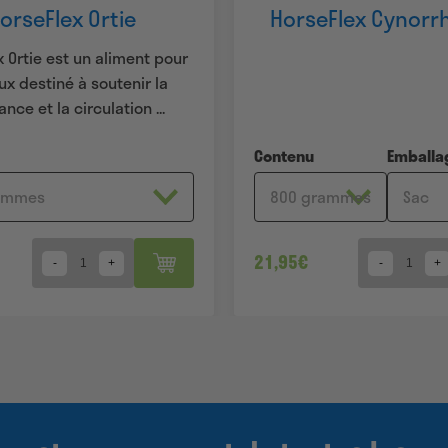
orseFlex Ortie
HorseFlex Cynor
 Ortie est un aliment pour
x destiné à soutenir la
ance et la circulation ...
Contenu
Emballa
21,95
€
Quantity
Quantity