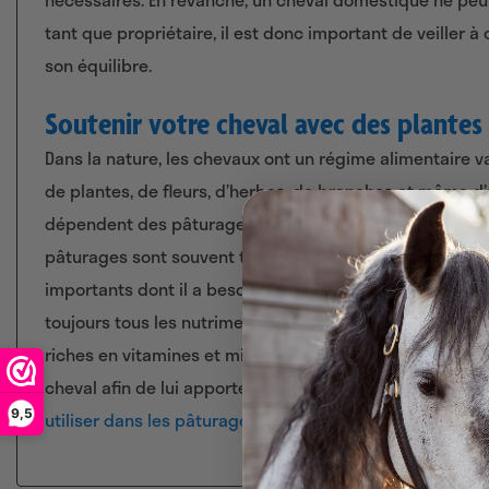
tant que propriétaire, il est donc important de veiller à 
son équilibre.
Soutenir votre cheval avec des plantes
Dans la nature, les chevaux ont un régime alimentaire 
de plantes, de fleurs, d’herbes, de branches et même d
dépendent des pâturages qu’on leur offre et de l’alime
pâturages sont souvent très peu diversifiés et sont don
importants dont il a besoin. Or, de nombreux pâturages 
toujours tous les nutriments essentiels. Pourtant, de n
riches en vitamines et minéraux bénéfiques. Il est donc 
cheval afin de lui apporter un soutien complémentaire. 
9,5
utiliser dans les pâturages
pour soutenir votre cheval ?