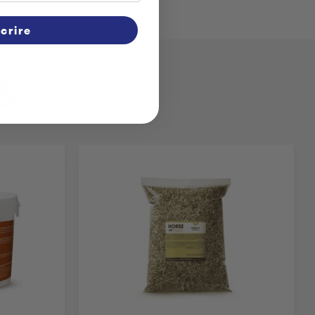
scrire
S