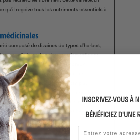
ce qu’il reçoive tous les nutriments essentiels à
 médicinales
varié composé de dizaines de types d’herbes,
’écorces d’arbres. Les chevaux domestiques
ntation qu’on leur donne. De nombreux
c loin de contenir tous les nutriments
sont peu diversifiés et n’apportent pas
ombreuses plantes et fleurs sont naturellement
INSCRIVEZ-VOUS À 
possible d’ajouter des herbes à la ration du
Vous voulez en savoir plus sur les
herbes à
BÉNÉFICIEZ D'UNE
 Lisez ensuite notre
blog
.
Adresse e-mail