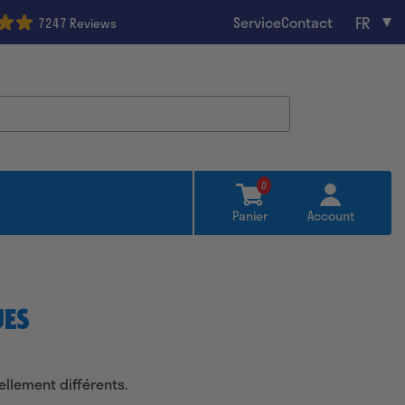
FR
Service
Contact
7247 Reviews
0
Panier
Account
UES
ellement différents.