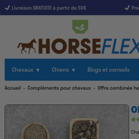
Livraison GRATUITE à partir de 50€
Pro
Chevaux
Chiens
Blogs et conseils
Accueil
-
Compléments pour chevaux
-
Offre combinée h
O
No
97
Cha
su
ba