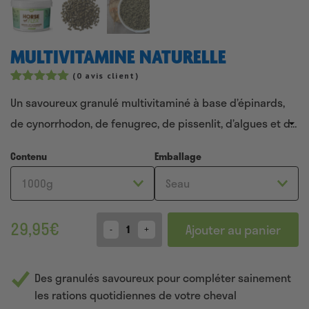
MULTIVITAMINE NATURELLE
(
0
avis client)
Noté
36
4.92
Un savoureux granulé multivitaminé à base d’épinards,
sur 5
basé sur
de cynorrhodon, de fenugrec, de pissenlit, d’algues et de
notations
client
cassis, entre autres. Les granulés sont naturellement
Contenu
Emballage
riches en vitamines A, B, C, D, E et K et constituent un
complément sain et savoureux à la ration quotidienne de
votre cheval.
29,95
€
Ajouter au panier
Quantity
Des granulés savoureux pour compléter sainement
les rations quotidiennes de votre cheval