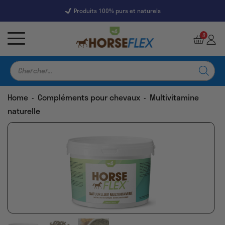
Produits 100% purs et naturels
7247 Reviews
9,5
0
Recherche
de
produits
Home
Compléments pour chevaux
Multivitamine
-
-
naturelle