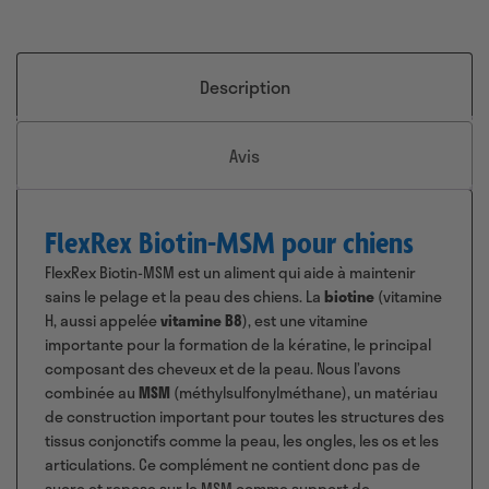
Description
Avis
FlexRex Biotin-MSM pour chiens
FlexRex Biotin-MSM est un aliment qui aide à maintenir
sains le pelage et la peau des chiens. La
biotine
(vitamine
H, aussi appelée
vitamine B8
), est une vitamine
importante pour la formation de la kératine, le principal
composant des cheveux et de la peau. Nous l’avons
combinée au
MSM
(méthylsulfonylméthane), un matériau
de construction important pour toutes les structures des
tissus conjonctifs comme la peau, les ongles, les os et les
articulations. Ce complément ne contient donc pas de
sucre et repose sur le MSM comme support de