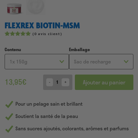
FLEXREX BIOTIN-MSM
(
0
avis client)
Noté
8
4.88
sur 5
Contenu
Emballage
basé sur
notations
client
13,95
€
Ajouter au panier
Quantity
Pour un pelage sain et brillant
Soutient la santé de la peau
Sans sucres ajoutés, colorants, arômes et parfums