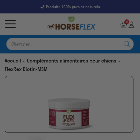
Produits 100% purs et naturels
7245 Reviews
9,5
0
Recherche
de
produits
Accueil
Compléments alimentaires pour chiens
-
-
FlexRex Biotin-MSM