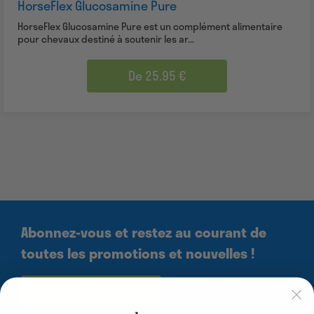
HorseFlex Glucosamine Pure
HorseFlex Glucosamine Pure est un complément alimentaire
pour chevaux destiné à soutenir les ar...
De 25.95 €
Abonnez-vous et restez au courant de
toutes les promotions et nouvelles !
subscribe