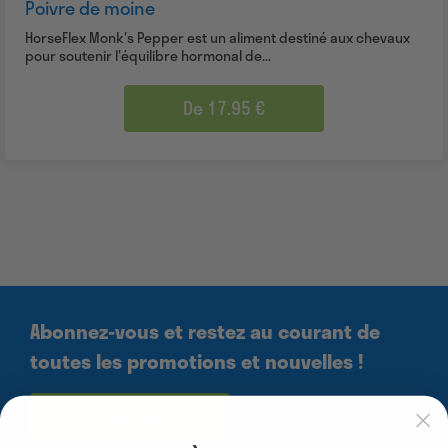
Poivre de moine
HorseFlex Monk's Pepper est un aliment destiné aux chevaux
pour soutenir l'équilibre hormonal de...
De 17.95 €
Abonnez-vous et restez au courant de
toutes les promotions et nouvelles !
subscribe