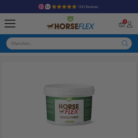
7247 Reviews
9,5
0
Recherche
de
produits