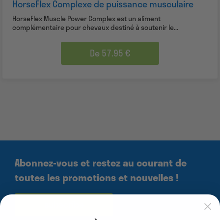
HorseFlex Complexe de puissance musculaire
HorseFlex Muscle Power Complex est un aliment
complémentaire pour chevaux destiné à soutenir le...
De 57.95 €
Abonnez-vous et restez au courant de
toutes les promotions et nouvelles !
subscribe