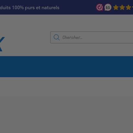
duits 100% purs et naturels
9,5
Recherche
de
produits