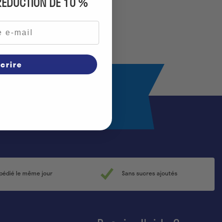
 RÉDUCTION DE 10 %
scrire
subscribe
édié le même jour
Sans sucres ajoutés