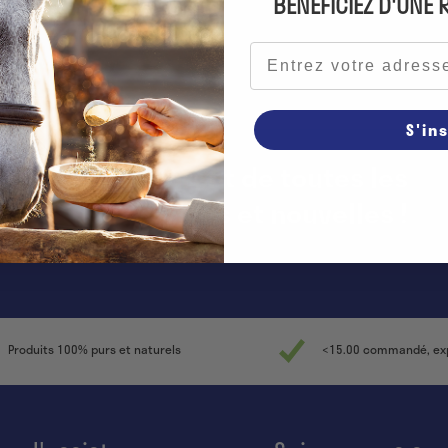
BÉNÉFICIEZ D'UNE
Adresse e-mail
S'in
 restez au courant de toutes les
promotions et nouvelles !
Produits 100% purs et naturels
<15.00 commandé, exp