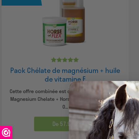
Note
Pack Chélate de magnésium + huile
5.00
de vitamine E
sur 5
Cette offre combinée est composée de HorseFlex
Magnesium Chelate + HorseFlex Natural Vitamin E
O...
De 57.99 €