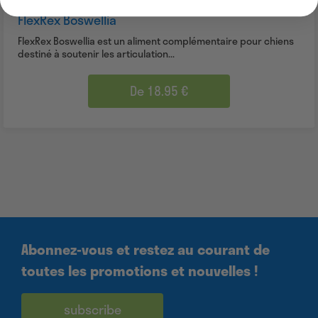
FlexRex Boswellia
FlexRex Boswellia est un aliment complémentaire pour chiens
destiné à soutenir les articulation...
De 18.95 €
Abonnez-vous et restez au courant de
toutes les promotions et nouvelles !
subscribe